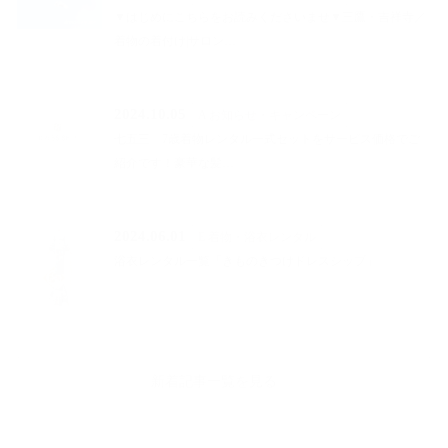
▼はじめにこちらをお読みくださいませ▼三鷹・吉祥寺／
着物の着付け|サロン…
2024.10.05
A お知らせ・キャンペーン
七五三 7歳着物レンタル一式セットをサービス価格でご
紹介です！豪華な髪…
2024.06.01
E 着物・浴衣レンタル
浴衣レンタル一覧「きものきつけドレスシップ」
新着記事一覧を見る