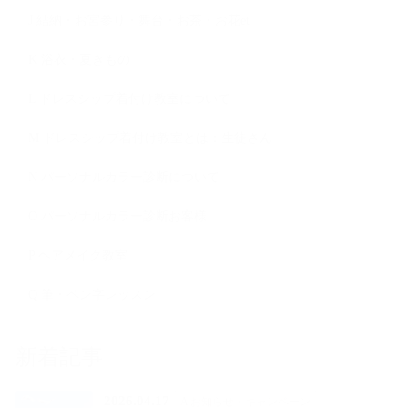
J 結納・お宮参り・舞台・お茶・お花et
K 浴衣・夏きもの
L ドレスシップ着付け教室について
M ドレスシップ着付け教室とは：生徒さん
N パーソナルカラー診断について
O パーソナルカラー診断お客様
P ヘアメイク教室
Q 筆・ペン字レッスン
新着記事
2026.04.17
A お知らせ・キャンペーン