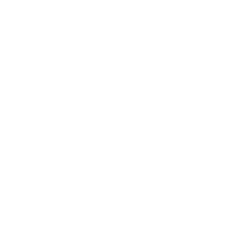
カテゴリー
A お知らせ・キャンペーン
B ごあいさつ・資格について
C 料金
D ご祝儀袋プレゼント
E 着物・浴衣レンタル
F 結婚式
G 七五三
H 入学式・卒園式・卒業式
I 成人式