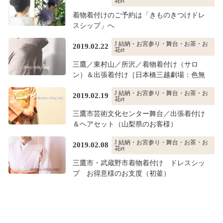
花et
着物着付けのご予約は「きものきつけドレ
スシップ」へ
J 結納・お宮参り・舞台・お茶・お
2019.02.22
花et
三鷹／東村山／所沢／着物着付け（サロ
ン）＆出張着付け［日本橋三越劇場：色無
地］…
J 結納・お宮参り・舞台・お茶・お
2019.02.19
花et
三鷹市芸術文化センター舞台／出張着付け
＆ヘアセット（山梨県のお客様）
J 結納・お宮参り・舞台・お茶・お
2019.02.08
花et
三鷹市・武蔵野市着物着付け ドレスシッ
プ お得意様のお支度（初釜）