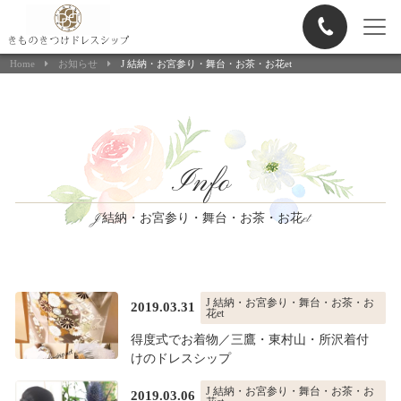
ヘアメイク申込
Home
お知らせ
J 結納・お宮参り・舞台・お茶・お花et
Info
J 結納・お宮参り・舞台・お茶・お花et
J 結納・お宮参り・舞台・お茶・お
2019.03.31
花et
得度式でお着物／三鷹・東村山・所沢着付
けのドレスシップ
J 結納・お宮参り・舞台・お茶・お
2019.03.06