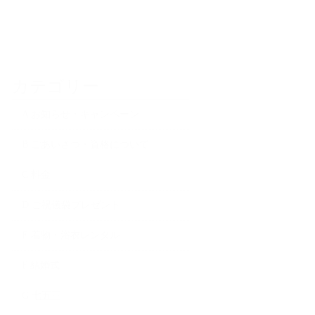
カテゴリー
A お知らせ・キャンペーン
B ごあいさつ・資格について
C 料金
D ご祝儀袋プレゼント
E 着物・浴衣レンタル
F 結婚式
G 七五三