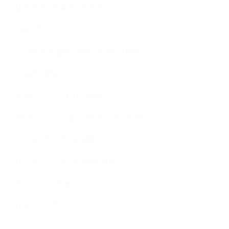
H 入学式・卒園式・卒業式
I 成人式
J 結納・お宮参り・舞台・お茶・お花et
K 浴衣・夏きもの
L ドレスシップ着付け教室について
M ドレスシップ着付け教室とは：生徒さん
N パーソナルカラー診断について
O パーソナルカラー診断お客様
P ヘアメイク教室
Q 筆・ペン字レッスン