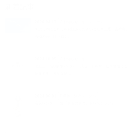
新着記事
2026.04.17
A お知らせ・キャンペーン
▼はじめにこちらをお読みくださいませ▼三鷹・吉祥寺／
着物の着付け|サロン…
2024.10.05
A お知らせ・キャンペーン
七五三 7歳着物レンタル一式セットをサービス価格でご
紹介です！豪華な髪…
2024.06.01
E 着物・浴衣レンタル
浴衣レンタル一覧「きものきつけドレスシップ」