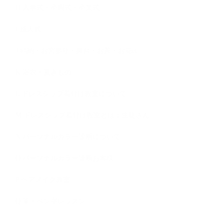
H 入学式・卒園式・卒業式
I 成人式
J 結納・お宮参り・舞台・お茶・お花et
K 浴衣・夏きもの
L ドレスシップ着付け教室について
M ドレスシップ着付け教室とは：生徒さん
N パーソナルカラー診断について
O パーソナルカラー診断お客様
P ヘアメイク教室
Q 筆・ペン字レッスン