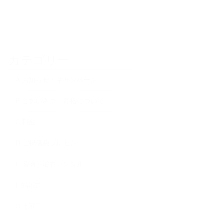
カテゴリー
A お知らせ・キャンペーン
B ごあいさつ・資格について
C 料金
D ご祝儀袋プレゼント
E 着物・浴衣レンタル
F 結婚式
G 七五三