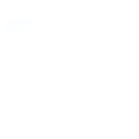
新着記事
2026.04.17
A お知らせ・キャンペーン
▼はじめにこちらをお読みくださいませ▼三鷹・吉祥寺／
着物の着付け|サロン…
2024.10.05
A お知らせ・キャンペーン
七五三 7歳着物レンタル一式セットをサービス価格でご
紹介です！豪華な髪…
2024.06.01
E 着物・浴衣レンタル
浴衣レンタル一覧「きものきつけドレスシップ」