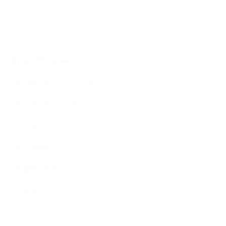
カテゴリー
A お知らせ・キャンペーン
B ごあいさつ・資格について
C 料金
D ご祝儀袋プレゼント
E 着物・浴衣レンタル
F 結婚式
G 七五三