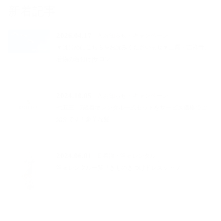
新着記事
2026.04.17
A お知らせ・キャンペーン
▼はじめにこちらをお読みくださいませ▼三鷹・吉祥寺／
着物の着付け|サロン…
2024.10.05
A お知らせ・キャンペーン
七五三 7歳着物レンタル一式セットをサービス価格でご
紹介です！豪華な髪…
2024.06.01
E 着物・浴衣レンタル
浴衣レンタル一覧「きものきつけドレスシップ」