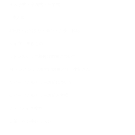
H 入学式・卒園式・卒業式
I 成人式
J 結納・お宮参り・舞台・お茶・お花et
K 浴衣・夏きもの
L ドレスシップ着付け教室について
M ドレスシップ着付け教室とは：生徒さん
N パーソナルカラー診断について
O パーソナルカラー診断お客様
P ヘアメイク教室
Q 筆・ペン字レッスン