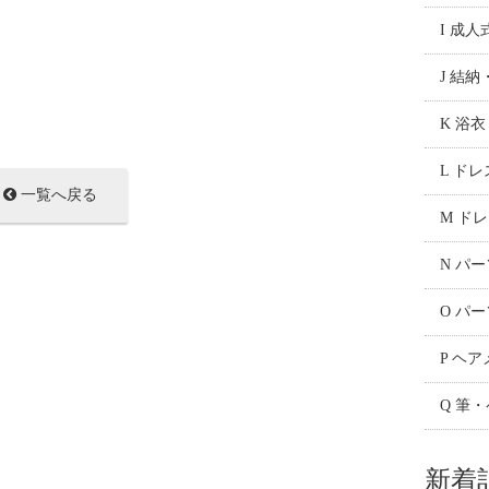
I 成人
J 結
K 浴
L ド
一覧へ戻る
M ド
N パ
O パ
P ヘ
Q 筆
新着