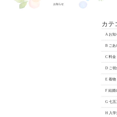
お知らせ
カテ
A お
B ご
C 料金
D ご
E 着
F 結婚
G 七五
H 入