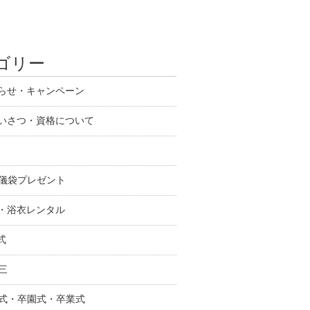
ゴリー
知らせ・キャンペーン
あいさつ・資格について
祝儀袋プレゼント
物・浴衣レンタル
式
三
学式・卒園式・卒業式