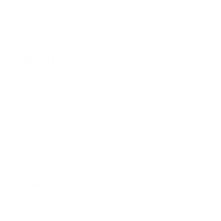
カテゴリー
A お知らせ・キャンペーン
B ごあいさつ・資格について
C 料金
D ご祝儀袋プレゼント
E 着物・浴衣レンタル
F 結婚式
G 七五三