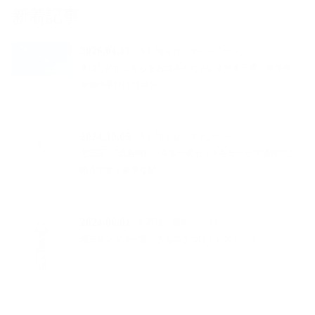
新着記事
2026.04.17
A お知らせ・キャンペーン
▼はじめにこちらをお読みくださいませ▼三鷹・吉祥寺／
着物の着付け|サロン…
2024.10.05
A お知らせ・キャンペーン
七五三 7歳着物レンタル一式セットをサービス価格でご
紹介です！豪華な髪…
2024.06.01
E 着物・浴衣レンタル
浴衣レンタル一覧「きものきつけドレスシップ」